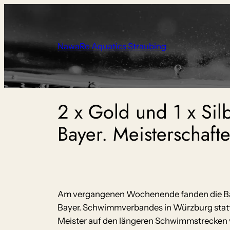
Zum
Inhalt
springen
NawaRo Aquatics Straubing
2 x Gold und 1 x Sil
Bayer. Meisterschaf
Am vergangenen Wochenende fanden die Bay
Bayer. Schwimmverbandes in Würzburg statt.
Meister auf den längeren Schwimmstrecken v