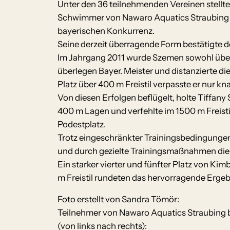
Unter den 36 teilnehmenden Vereinen stellt
Schwimmer von Nawaro Aquatics Straubing
bayerischen Konkurrenz.
Seine derzeit überragende Form bestätigte d
Im Jahrgang 2011 wurde Szemen sowohl übe
überlegen Bayer. Meister und distanzierte di
Platz über 400 m Freistil verpasste er nur kna
Von diesen Erfolgen beflügelt, holte Tiffany
400 m Lagen und verfehlte im 1500 m Freisti
Podestplatz.
Trotz eingeschränkter Trainingsbedingungen 
und durch gezielte Trainingsmaßnahmen die B
Ein starker vierter und fünfter Platz von Ki
m Freistil rundeten das hervorragende Erge
Foto erstellt von Sandra Tömör:
Teilnehmer von Nawaro Aquatics Straubing b
(von links nach rechts):