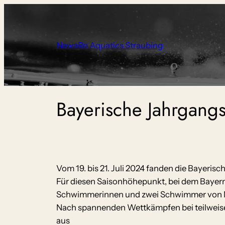
Zum
Inhalt
springen
NawaRo Aquatics Straubing
Bayerische Jahrgangs
Vom 19. bis 21. Juli 2024 fanden die Bayer
Für diesen Saisonhöhepunkt, bei dem Bayer
Schwimmerinnen und zwei Schwimmer von Nawa
Nach spannenden Wettkämpfen bei teilweise 
aus