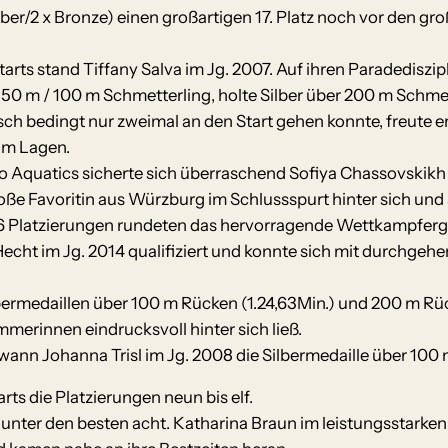
Silber/2 x Bronze) einen großartigen 17. Platz noch vor de
tarts stand Tiffany Salva im Jg. 2007. Auf ihren Paradediszi
50 m / 100 m Schmetterling, holte Silber über 200 m Schmett
h bedingt nur zweimal an den Start gehen konnte, freute er
0 m Lagen.
o Aquatics sicherte sich überraschend Sofiya Chassovskikh 
ße Favoritin aus Würzburg im Schlussspurt hinter sich und s
 6 Platzierungen rundeten das hervorragende Wettkampferg
Hecht im Jg. 2014 qualifiziert und konnte sich mit durchgeh
bermedaillen über 100 m Rücken (1.24,63Min.) und 200 m Rüc
erinnen eindrucksvoll hinter sich ließ.
ann Johanna Trisl im Jg. 2008 die Silbermedaille über 100 
arts die Platzierungen neun bis elf.
l unter den besten acht. Katharina Braun im leistungsstarke