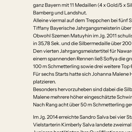
ganz Bayern mit 11 Medaillen (4 x Gold/5 x 
Bamberg und Landshut.
Alleine viermal auf dem Treppchen bei fünf S
Tiffany Bayerische Jahrgangsmeisterin über 
Obwohl Szemen Matuyhin im Jg. 2011 schulisc
in 35,78 Sek. und die Silbermedaille über 20
Den vierten Jahrgangsmeistertitel für Nawar
einem spannenden Rennen ließ Sofiya die gro
100 m Schmetterling sowie drei weitere Top
Für sechs Starts hatte sich Johanna Malene 
platzieren.
Besonders hervorzuheben sind dabei die Sil
Malene mehrere höher eingeschätzte Schwimm
Nach Rang acht über 50 m Schmetterling gew
Im Jg. 2014 erreichte Sandro Salva bei vier St
Vielstarterin Kimberly Salva landete zweima