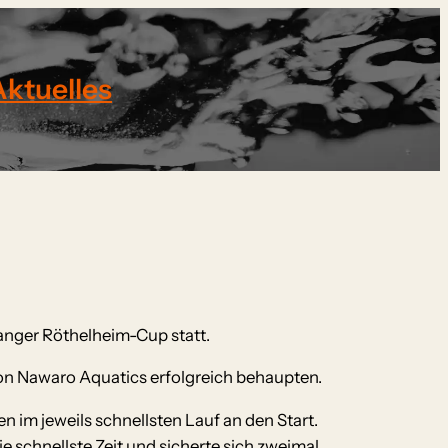
Aktuelles
anger Röthelheim-Cup statt.
on Nawaro Aquatics erfolgreich behaupten.
 im jeweils schnellsten Lauf an den Start.
e schnellste Zeit und sicherte sich zweimal