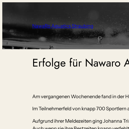
Zum
Inhalt
springen
NawaRo Aquatics Straubing
Erfolge für Nawaro A
Am vergangenen Wochenende fand in der Han
Im Teilnehmerfeld von knapp 700 Sportlern
Aufgrund ihrer Meldezeiten ging Johanna Tri
Auch wenn sie ihre Bestzeiten knapp verfehlt