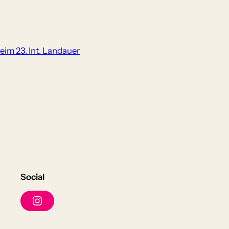
beim 23. Int. Landauer
Social
I
n
s
t