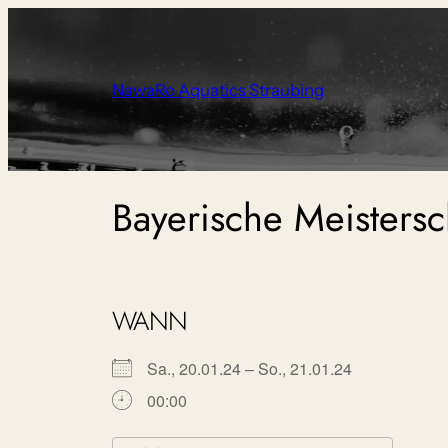
Zum
Inhalt
springen
NawaRo Aquatics Straubing
Bayerische Meisters
WANN
Sa., 20.01.24 – So., 21.01.24
00:00