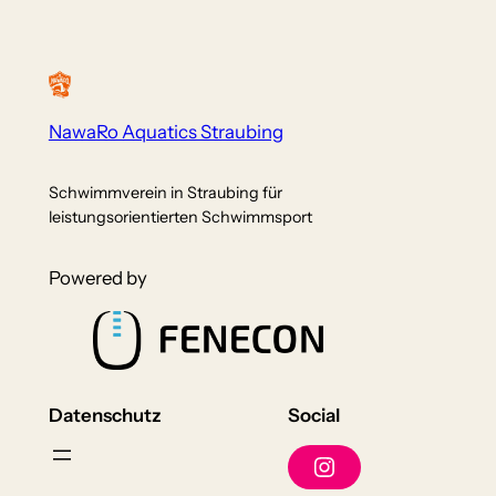
NawaRo Aquatics Straubing
Schwimmverein in Straubing für
leistungsorientierten Schwimmsport
Powered by
Datenschutz
Social
I
n