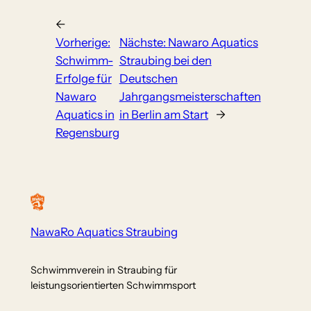
←
Vorherige:
Nächste:
Nawaro Aquatics
Schwimm-
Straubing bei den
Erfolge für
Deutschen
Nawaro
Jahrgangsmeisterschaften
Aquatics in
in Berlin am Start
→
Regensburg
NawaRo Aquatics Straubing
Schwimmverein in Straubing für
leistungsorientierten Schwimmsport