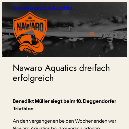
Zum
NawaRo Aquatics Straubing
Inhalt
springen
Nawaro Aquatics dreifach
erfolgreich
Benedikt Müller siegt beim 18. Deggendorfer
Triathlon
An den vergangenen beiden Wochenenden war
Nawaro Aquatics bei drei verschiedenen