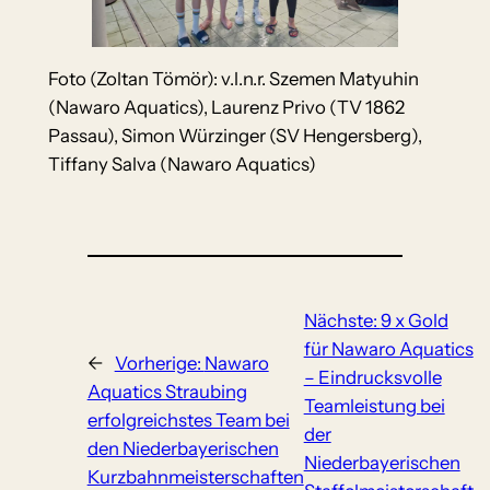
Foto (Zoltan Tömör): v.l.n.r. Szemen Matyuhin
(Nawaro Aquatics), Laurenz Privo (TV 1862
Passau), Simon Würzinger (SV Hengersberg),
Tiffany Salva (Nawaro Aquatics)
Nächste:
9 x Gold
für Nawaro Aquatics
←
Vorherige:
Nawaro
– Eindrucksvolle
Aquatics Straubing
Teamleistung bei
erfolgreichstes Team bei
der
den Niederbayerischen
Niederbayerischen
Kurzbahnmeisterschaften