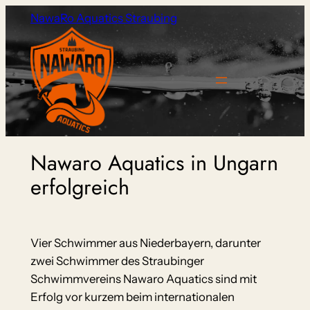
Zum
NawaRo Aquatics Straubing
Inhalt
springen
Nawaro Aquatics in Ungarn
erfolgreich
Vier Schwimmer aus Niederbayern, darunter
zwei Schwimmer des Straubinger
Schwimmvereins Nawaro Aquatics sind mit
Erfolg vor kurzem beim internationalen