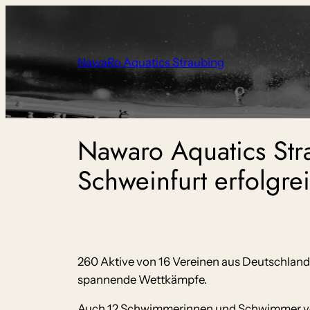
Zum
Inhalt
springen
NawaRo Aquatics Straubing
Nawaro Aquatics Str
Schweinfurt erfolgre
260 Aktive von 16 Vereinen aus Deutschland
spannende Wettkämpfe.
Auch 12 Schwimmerinnen und Schwimmer von N