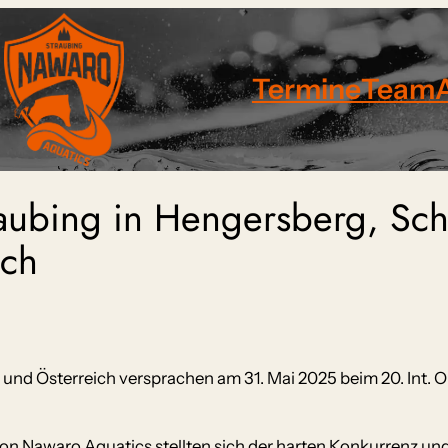
Termine
Team
aubing in Hengersberg, Sc
ich
 und Österreich versprachen am 31. Mai 2025 beim 20. Int
awaro Aquatics stellten sich der harten Konkurrenz und kon