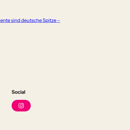
ente sind deutsche Spitze –
Social
I
n
s
t
a
g