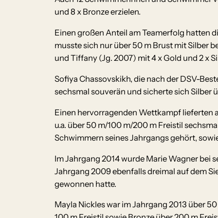
und 8 x Bronze erzielen.
Einen großen Anteil am Teamerfolg hatten d
musste sich nur über 50 m Brust mit Silber be
und Tiffany (Jg. 2007) mit 4 x Gold und 2 x Si
Sofiya Chassovskikh, die nach der DSV-Best
sechsmal souverän und sicherte sich Silber 
Einen hervorragenden Wettkampf lieferten a
u.a. über 50 m/100 m/200 m Freistil sechsma
Schwimmern seines Jahrgangs gehört, sowie
Im Jahrgang 2014 wurde Marie Wagner bei sech
Jahrgang 2009 ebenfalls dreimal auf dem Sie
gewonnen hatte.
Mayla Nickles war im Jahrgang 2013 über 50
100 m Freistil sowie Bronze über 200 m Freist