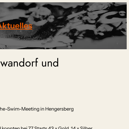
Aktuelles
hwandorf und
. Ohe-Swim-Meeting in Hengersberg
nten bei 77 Starts 43 x Gold, 14 x Silber