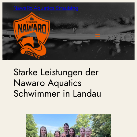
Zum
NawaRo Aquatics Straubing
Inhalt
springen
Starke Leistungen der
Nawaro Aquatics
Schwimmer in Landau