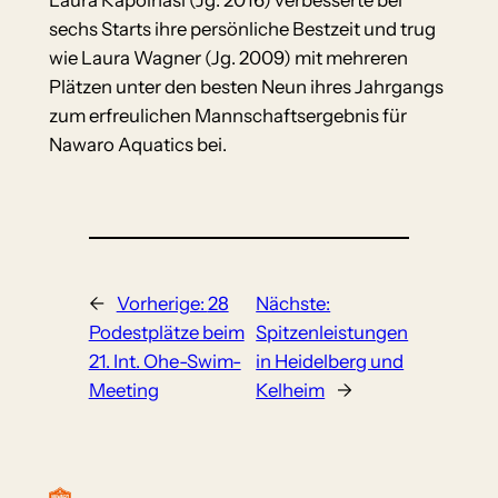
Laura Kapolnasi (Jg. 2016) verbesserte bei
sechs Starts ihre persönliche Bestzeit und trug
wie Laura Wagner (Jg. 2009) mit mehreren
Plätzen unter den besten Neun ihres Jahrgangs
zum erfreulichen Mannschaftsergebnis für
Nawaro Aquatics bei.
←
Vorherige:
28
Nächste:
Podestplätze beim
Spitzenleistungen
21. Int. Ohe-Swim-
in Heidelberg und
Meeting
Kelheim
→