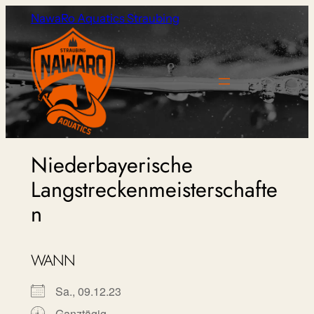
Zum
NawaRo Aquatics Straubing
Inhalt
springen
Niederbayerische
Langstreckenmeisterschafte
n
WANN
Sa., 09.12.23
Ganztägig